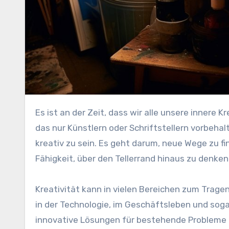
Es ist an der Zeit, dass wir alle unsere innere Kreativität entfesseln. Oft wird Kreativität als etwas angesehen,
das nur Künstlern oder Schriftstellern vorbehalt
kreativ zu sein. Es geht darum, neue Wege zu fi
Fähigkeit, über den Tellerrand hinaus zu denke
Kreativität kann in vielen Bereichen zum Tragen
in der Technologie, im Geschäftsleben und sogar
innovative Lösungen für bestehende Probleme z