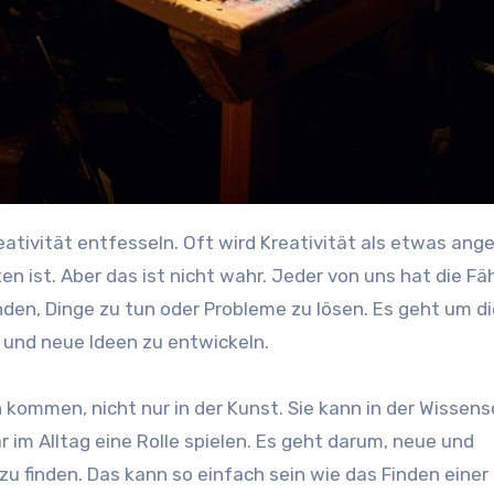
en ist. Aber das ist nicht wahr. Jeder von uns hat die Fäh
nden, Dinge zu tun oder Probleme zu lösen. Es geht um di
n und neue Ideen zu entwickeln.
 kommen, nicht nur in der Kunst. Sie kann in der Wissens
 im Alltag eine Rolle spielen. Es geht darum, neue und
u finden. Das kann so einfach sein wie das Finden einer