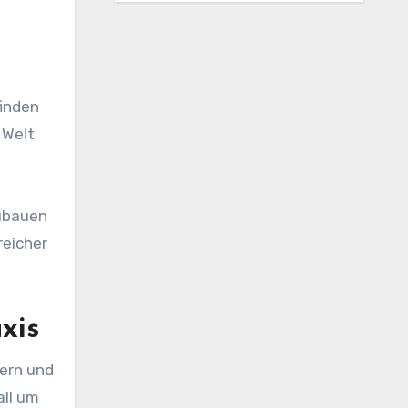
finden
 Welt
zubauen
reicher
xis
lern und
all um